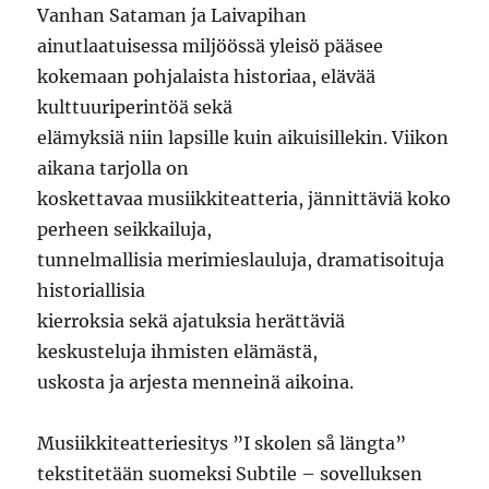
Vanhan Sataman ja Laivapihan
ainutlaatuisessa miljöössä yleisö pääsee
kokemaan pohjalaista historiaa, elävää
kulttuuriperintöä sekä
elämyksiä niin lapsille kuin aikuisillekin. Viikon
aikana tarjolla on
koskettavaa musiikkiteatteria, jännittäviä koko
perheen seikkailuja,
tunnelmallisia merimieslauluja, dramatisoituja
historiallisia
kierroksia sekä ajatuksia herättäviä
keskusteluja ihmisten elämästä,
uskosta ja arjesta menneinä aikoina.
Musiikkiteatteriesitys ”I skolen så längta”
tekstitetään suomeksi Subtile – sovelluksen