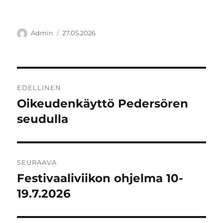
Kirjoittaja
Julkaistu
Admin
27.05.2026
Artikkelien
EDELLINEN
selaus
Oikeudenkäyttö Pedersören
Edellinen
artikkeli:
seudulla
SEURAAVA
Festivaaliviikon ohjelma 10-
Seuraava
artikkeli:
19.7.2026